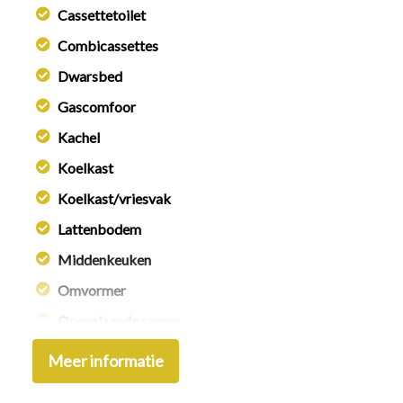
Cassettetoilet
Combicassettes
Dwarsbed
Gascomfoor
Kachel
Koelkast
Koelkast/vriesvak
Lattenbodem
Middenkeuken
Omvormer
Openslaande ramen
Sanitair: hoek-opstelling
Meer informatie
Schoonwatertank