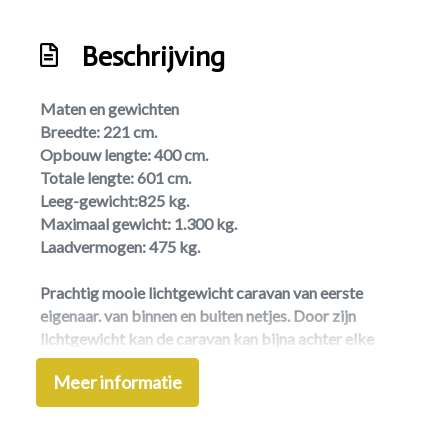
Standaardzit
Toilet/wasruimte
Beschrijving
Treinzit
Maten en gewichten
Tv-antenne
Breedte: 221 cm.
Vast bed
Opbouw lengte: 400 cm.
Totale lengte: 601 cm.
Vaste watertank
Leeg-gewicht:825 kg.
Exterieur
Maximaal gewicht: 1.300 kg.
Laadvermogen: 475 kg.
lichtmetalen velgen
Prachtig mooie lichtgewicht caravan van eerste
Buitenlamp
eigenaar. van binnen en buiten netjes. Door zijn
Dak luifel
lichtgewicht kan de caravan kan bijna achter elke
auto, Daarnaast nog eens zeer hoog laadvermogen
Dakluik
Meer informatie
van 475 kg. Caravan met voortent Isabella en carbon
Luifel
stokken, losse caravan luifel, en reistent. Mover,
Fietsdrager,
Mover