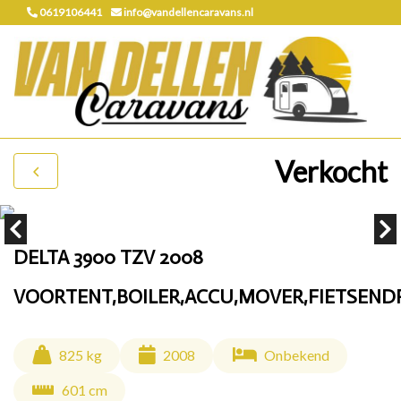
0619106441
info@vandellencaravans.nl
Verkocht
DELTA 3900 TZV 2008
VOORTENT,BOILER,ACCU,MOVER,FIETSEND
825 kg
2008
Onbekend
601 cm