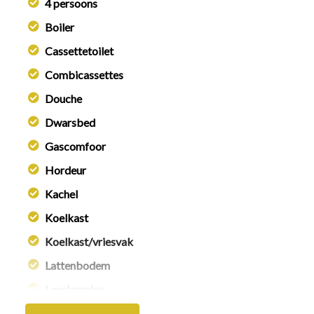
4 persoons
Boiler
Cassettetoilet
Combicassettes
Douche
Dwarsbed
Gascomfoor
Hordeur
Kachel
Koelkast
Koelkast/vriesvak
Lattenbodem
Leeslampjes
Magnetron