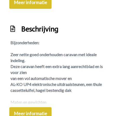
Meer informatie
Middenkeuken
Omvormer
Openslaande ramen
Beschrijving
Ringverwarming
Bijzonderheden:
Sanitair: midden-opstelling
Schoonwatertank
Zeer nette goed onderhouden caravan met ideale
indeling.
Toilet/wasruimte
Deze caravan heeft een extra lang aanrechtblad en is
Treinzit
voor zien
van een vol automatische mover en
Tv-antenne
AL-KO UP4 elektronische uitdraaisteunen, een thule
Vast bed
cassetteluifel, hagel bestendig dak
Vaste watertank
Maten en gewichten
Exterieur
Meer informatie
Breedte: 228 cm.