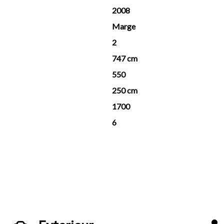
2008
Marge
2
747 cm
550
250 cm
1700
6