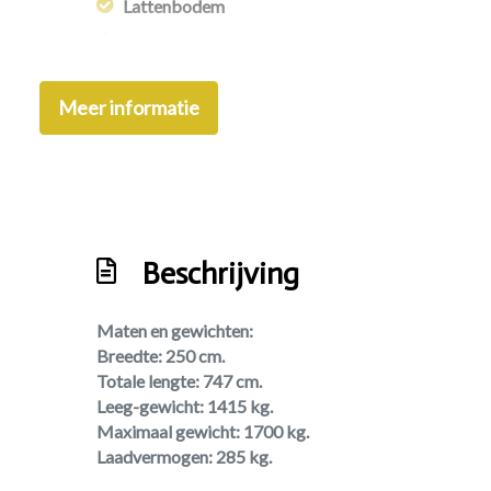
Lattenbodem
Leeslampjes
Middenkeuken
Meer informatie
Omvormer
Openslaande ramen
Sanitair: hoek-opstelling
Schoonwatertank
Beschrijving
Standaardzit
Stapelbed
Maten en gewichten:
Toilet/wasruimte
Breedte: 250 cm.
Vast bed
Totale lengte: 747 cm.
Leeg-gewicht: 1415 kg.
Vaste watertank
Maximaal gewicht: 1700 kg.
Laadvermogen: 285 kg.