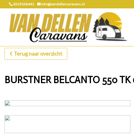
0619106441
info@vandellencaravans.nl
Terug naar overzicht
BURSTNER BELCANTO 550 TK