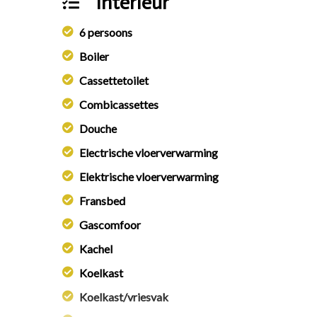
Interieur
6 persoons
Boiler
Cassettetoilet
Combicassettes
Douche
Electrische vloerverwarming
Elektrische vloerverwarming
Fransbed
Gascomfoor
Kachel
Koelkast
Koelkast/vriesvak