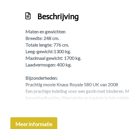
Sanitair: midden-opstelling
Beschrijving
Schoonwatertank
Standaardzit
Maten en gewichten
Stapelbed
Breedte: 248 cm.
Toilet/wasruimte
Totale lengte: 776 cm.
Leeg-gewicht:1300 kg.
Tv-antenne
Maximaal gewicht: 1700 kg.
Vast bed
Laadvermogen: 400 kg.
Vaste watertank
Bijzonderheden:
Prachtig mooie Knaus Royale 580 UK van 2008
Een prachige indeling voor een gezin met kinderen. 
bovenbedkastjes. Wasruimte en keuken in het midden
Alde, Voortent 3,5 meter diep van Isabella, Koelkast
Electrischevloerverwarming Steunpoten, TV-antenne
Meer informatie
Onderstel keuring 2024