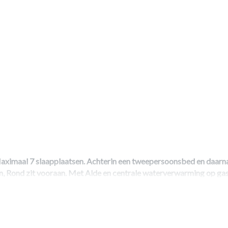
Maximaal 7 slaapplaatsen. Achterin een tweepersoonsbed en daarna
, Rond zit vooraan. Met Alde en centrale waterverwarming op gas
, Cassettetoilet, Stapelbed, Centrale verwarming, Kachel, Warmwat
/schotelantenne, Radio