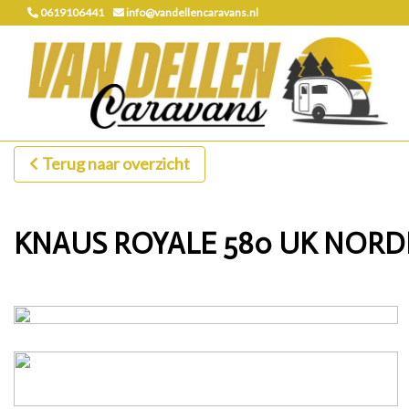
0619106441
info@vandellencaravans.nl
Terug naar overzicht
KNAUS ROYALE 580 UK NORD