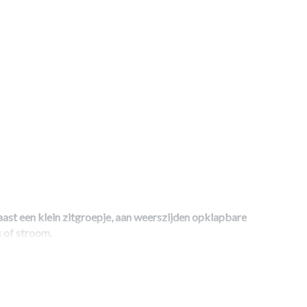
ast een klein zitgroepje, aan weerszijden opklapbare
 of stroom.
erboiler, Vloeistofcirculatieverwarming, 2-pers. bed,