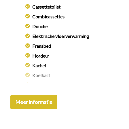
Cassettetoilet
Combicassettes
Douche
Elektrische vloerverwarming
Fransbed
Hordeur
Kachel
Koelkast
Leeslampjes
Middenkeuken
Meer informatie
Omvormer
Openslaande ramen
Radio/cd speler