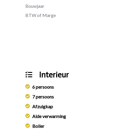
Bouwjaar
BTW of Marge
Interieur
6 persoons
7 persoons
Afzuigkap
Alde verwarming
Boiler