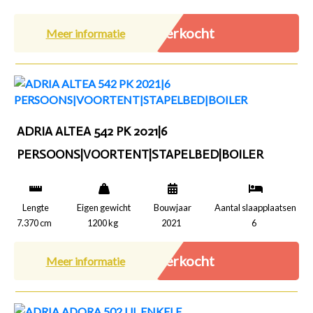
Verkocht
Meer informatie
ADRIA ALTEA 542 PK 2021|6
PERSOONS|VOORTENT|STAPELBED|BOILER
Lengte
Eigen gewicht
Bouwjaar
Aantal slaapplaatsen
7.370 cm
1200 kg
2021
6
Verkocht
Meer informatie