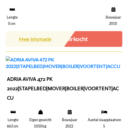
Lengte
Bouwjaar
0 cm
2010
Verkocht
Meer informatie
ADRIA AVIVA 472 PK
2022|STAPELBED|MOVER|BOILER|VOORTENT|AC
CU
Lengte
Eigen gewicht
Bouwjaar
Aantal slaapplaatsen
663 cm
1050 kg
2022
5