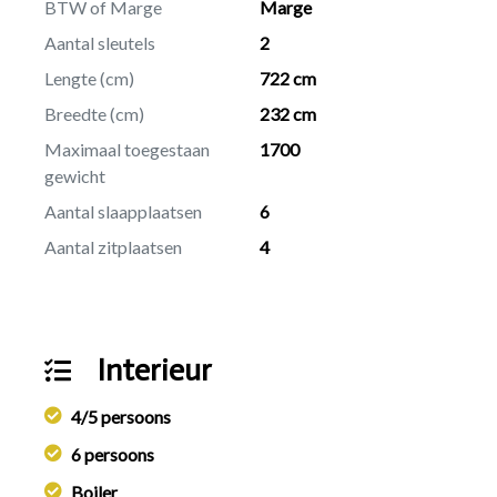
BTW of Marge
Marge
Aantal sleutels
2
Lengte (cm)
722 cm
Breedte (cm)
232 cm
Maximaal toegestaan
1700
gewicht
Aantal slaapplaatsen
6
Aantal zitplaatsen
4
Interieur
4/5 persoons
6 persoons
Boiler