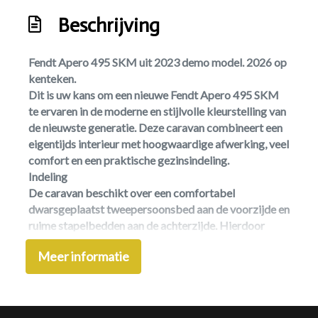
Ringverwarming
Beschrijving
Sanitair: midden-opstelling
Fendt Apero 495 SKM uit 2023 demo model. 2026 op
Schoonwatertank
kenteken.
Stapelbed
Dit is uw kans om een nieuwe Fendt Apero 495 SKM
te ervaren in de moderne en stijlvolle kleurstelling van
Toilet/wasruimte
de nieuwste generatie. Deze caravan combineert een
Usb-laadpunten
eigentijds interieur met hoogwaardige afwerking, veel
comfort en een praktische gezinsindeling.
Vaste watertank
Indeling
Vloerverwarming
De caravan beschikt over een comfortabel
dwarsgeplaatst tweepersoonsbed aan de voorzijde en
Exterieur
ruime stapelbedden aan de achterzijde. Hierdoor
biedt deze Fendt maar liefst 6 slaapplaatsen.
Buitenlamp
Meer informatie
Tweepersoonsbed: 140 x 208 cm
Dakluik
Stapelbedden: 2 x 202 x 72 cm
Serviceluik
Comfort en uitrusting