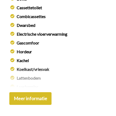
Cassettetoilet
Combicassettes
Dwarsbed
Electrische vloerverwarming
Gascomfoor
Hordeur
Kachel
Koelkast/vriesvak
Lattenbodem
Leeslampjes
Midden rondzit
Meer informatie
Omvormer
Openslaande ramen