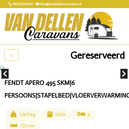
0619106441
info@vandellencaravans.nl
Gereserveerd
FENDT APERO 495 SKM|6
PERSOONS|STAPELBED|VLOERVERWARMING
1369 kg
2026
6
722 cm